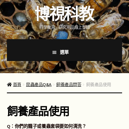
跳
跳
博視科教
至
至
導
主
覽
要
科學教具、研究用品線上型錄
列
內
容
選單
首頁
新品上市
首頁
昆蟲產品Q&A
飼養產品問答
飼養產品使用
商品分類
展
開
飼養產品使用
子
如何購買
選
單
Q：你們的籠子或養蟲套袋要如何清洗？
聯絡我們