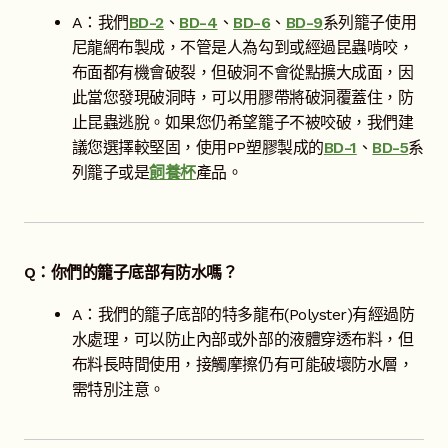
詢價車
A：我們
BD-2
、
BD-4
、
BD-6
、
BD-9
系列籠子使用
尼龍網布製成，不管是人為勾到或經過昆蟲啃咬，
布面都有機會破裂，但破洞不會從點擴大成面，因
此當您發現破洞時，可以用膠帶將破洞覆蓋住，防
止昆蟲逃脫。如果您仍希望籠子不被咬破，我們建
議您選擇較堅固，使用PP塑膠製成的
BD-1
、
BD-5
系
列籠子或是
飼養杯
產品。
Q：你們的籠子底部有防水嗎？
A：我們的籠子底部的特多龍布(Polyster)有經過防
水處理，可以防止內部或外部的液體穿透布料，但
布料長時間使用，接觸摩擦仍有可能破壞防水層，
需特別注意。