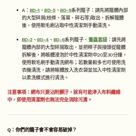
A：
BD-1
、
BD-5
、
BD-9
系列籠子：請先將籠體內部
關於我們
的大型碎屑(枝條、落葉、碎石等)取出，拆解籠體
後，使用軟毛刷沾取中性清潔劑手動清洗。
昆蟲產品Q&A
展
開
BD-2
、
BD-4
、
BD-6
系列籠子、
養蟲套袋
：請先將
子
飼養產品問答
展
籠體內部的大型碎屑取出，並把桿子與接頭從籠體
選
開
拆解後，將帳體浸泡於中性清潔劑中20至30分鐘，
單
子
飼養產品挑選
使用軟毛刷手動清洗網布；若數量較多也可使用洗
選
衣機清洗，請將帳體放入洗衣袋並加入中性清潔劑
單
飼養產品使用
以柔洗模式進行清洗。
採集產品問答
展
注意事項：網布只要沾附髒汙，就有可能滲入布料纖維
開
中，即使用清潔劑也無法完全消除污漬。
子
YouTube頻道
選
單
活動錦集
Q：你們的籠子會不會容易破掉？