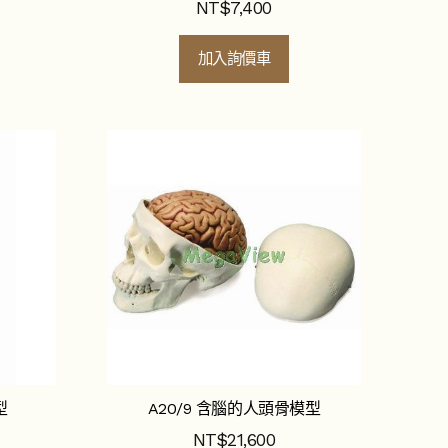
NT$
7,400
加入詢價車
型
A20/9 含腦的人頭骨模型
NT$
21,600