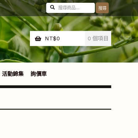
搜
搜尋
尋
關
鍵
字:
NT$
0
0 個項目
活動錦集
詢價車