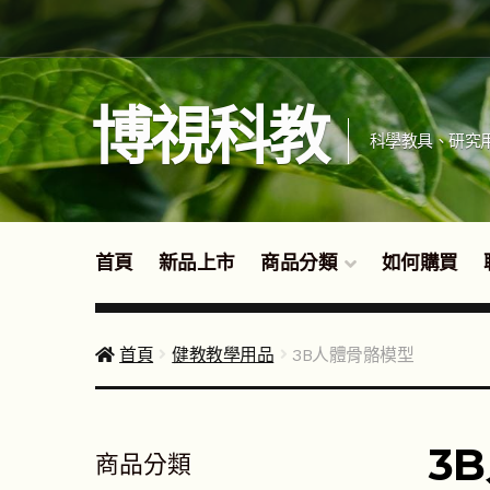
跳
跳
至
至
導
主
覽
要
博視科教
列
內
科學教具、研究
容
首頁
新品上市
商品分類
如何購買
首頁
健教教學用品
3B人體骨骼模型
3
商品分類