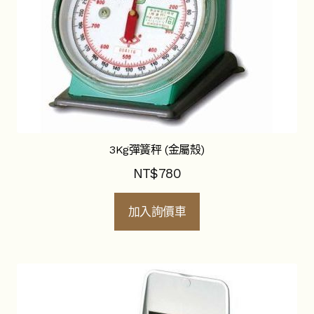
陶磁製品
物理教學用品
展
開
子
環境檢測儀器
展
選
開
單
子
生物教學用品
展
選
開
單
3Kg彈簧秤 (金屬殼)
子
科學名人圖像
展
選
開
NT$
780
單
子
調查研究器材
展
選
開
加入詢價車
單
子
辦公室用品
展
選
開
單
子
顯微鏡
展
選
開
單
子
如何購買
選