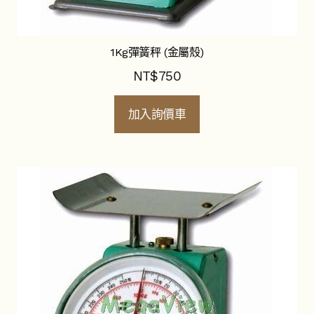
子
其他器材
選
單
塑膠耗材
1Kg彈簧秤 (金屬殼)
安全防護器材
NT$
750
標本瓶
加入詢價車
玻璃耗材
秤具
組織學研究用品
解剖器械
金屬製品