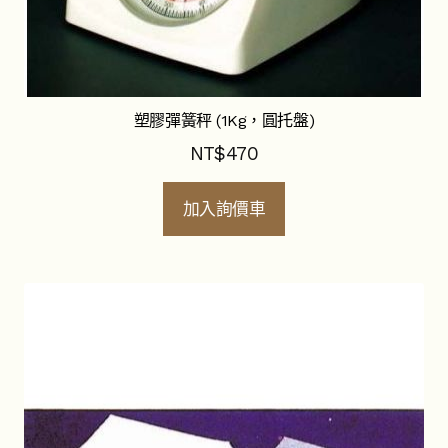
塑膠彈簧秤 (1Kg，圓托盤)
NT$
470
加入詢價車