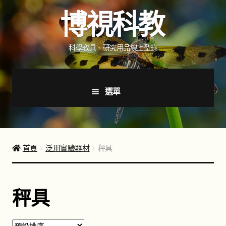
跳
跳
博視科教
至
至
導
主
覽
要
科學教具、研究用品線上型錄
列
內
容
選單
首頁
新品上市
首頁
泛用實驗器材
秤具
商品分類
展
開
秤具
子
健教教學用品
展
選
開
單
子
光學器材
展