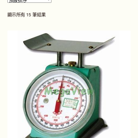
選
開
單
子
化學分子模型
展
顯示所有 15 筆結果
選
開
單
子
化學教學用品
展
選
開
單
子
單片生物玻片標本
展
選
開
單
子
地球科學教學用品
展
選
開
單
子
教室規定
展
選
開
單
子
數學教學用品
展
選
開
單
子
昆蟲研究用品
展
選
開
單
子
泛用實驗器材
展
選
開
單