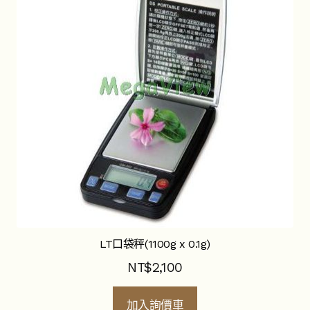
單
聯絡我們
關於我們
昆蟲產品Q&A
展
開
子
YouTube頻道
選
單
活動錦集
詢價車
LT口袋秤(1100g x 0.1g)
NT$
2,100
加入詢價車