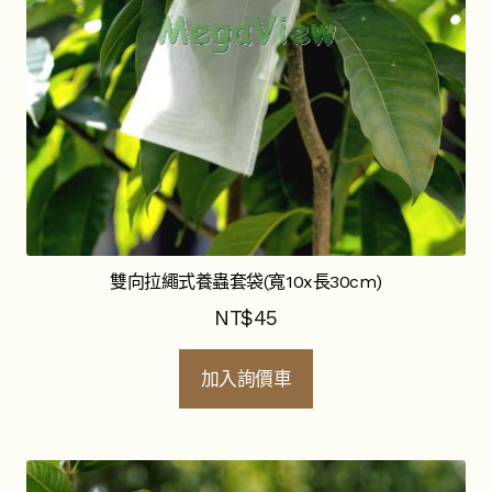
BugDorm-1養蟲籠
BugDorm-2養蟲帳篷
BugDorm-4養蟲籠
BugDorm-5昆蟲飼養盒
BugDorm-6養蟲籠
雙向拉繩式養蟲套袋(寬10x長30cm)
BugDorm-9養蟲網罩
NT$
45
昆蟲飼養杯
加入詢價車
昆蟲飼養網袋
昆蟲飼養夾籠