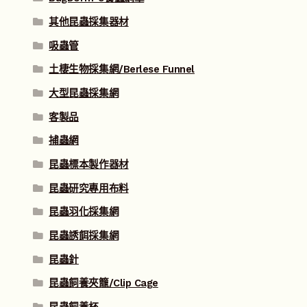
其他昆蟲採集器材
吸蟲管
土棲生物採集網/Berlese Funnel
大型昆蟲採集網
客製品
捕蟲網
昆蟲標本製作器材
昆蟲研究專用布料
昆蟲羽化採集網
昆蟲誘餌採集網
昆蟲針
昆蟲飼養夾籠/Clip Cage