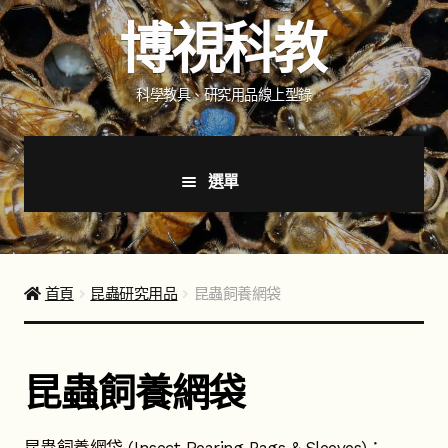
跳
跳
博視科教
至
至
導
主
覽
要
科學教具、研究用品線上型錄
列
內
容
選單
首頁
新品上市
首頁
昆蟲研究用品
昆蟲飼養網袋
商品分類
展
開
昆蟲飼養網袋
子
健教教學用品
展
選
開
單
子
光學器材
展