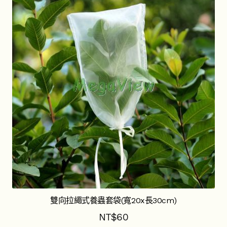
大型昆蟲採集網
昆蟲羽化採集網
土棲生物採集網
昆蟲誘餌採集網
吸蟲管
捕蟲網
其他昆蟲採集器材
昆蟲標本製作器材
雙向拉繩式養蟲套袋(寬20x長30cm)
昆蟲針
NT$
60