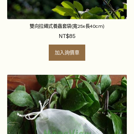
選
開
單
子
如何購買
選
單
聯絡我們
雙向拉繩式養蟲套袋(寬25x長40cm)
NT$
85
關於我們
加入詢價車
昆蟲產品Q&A
展
開
子
YouTube頻道
選
單
活動錦集
詢價車