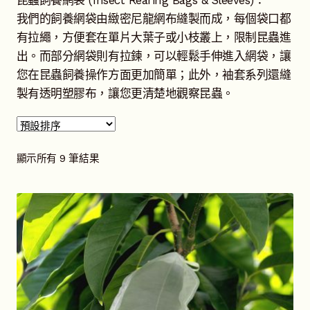
昆蟲飼養網袋 (Insect Rearing Bags & Sleeves)：
選
開
我們的飼養網袋由緻密尼龍網布縫製而成，每個袋口都
單
子
化學分子模型
展
有拉繩，方便套在單片大葉子或小枝叢上，限制昆蟲進
選
開
出。而部分網袋則有拉鍊，可以輕鬆手伸進入網袋，讓
單
子
化學教學用品
展
您在昆蟲飼養操作方面更加簡單；此外，袖套系列還縫
選
開
製有透明塑膠布，讓您更清楚地觀察昆蟲。
單
子
單片生物玻片標本
展
選
開
單
子
地球科學教學用品
展
選
開
顯示所有 9 筆結果
單
子
教室規定
展
選
開
單
子
數學教學用品
展
選
開
單
子
昆蟲研究用品
展
選
開
單
子
客製品
選
單