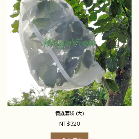
養蟲套袋 (大)
NT$
320