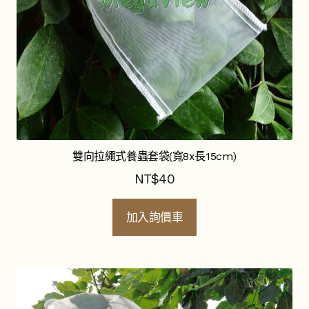
雙向拉繩式養蟲套袋(寬8x長15cm)
NT$
40
加入詢價車