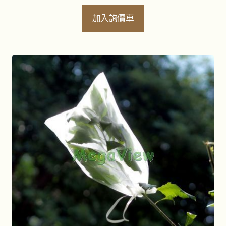
昆蟲研究專用布料
加入詢價車
泛用實驗器材
展
開
子
物理教學用品
展
選
開
單
子
環境檢測儀器
展
選
開
單
子
生物教學用品
展
選
開
單
子
科學名人圖像
展
選
開
單
子
調查研究器材
展
選
開
單
子
辦公室用品
展
選
開
單
子
顯微鏡
展