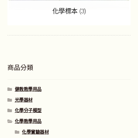
關於我們
化學標本
(3)
昆蟲產品Q&A
展
開
子
YouTube頻道
選
單
活動錦集
商品分類
詢價車
健教教學用品
光學器材
化學分子模型
化學教學用品
化學實驗器材