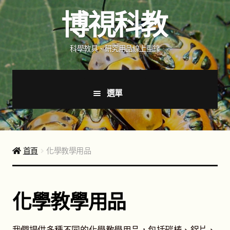
跳
跳
博視科教
至
至
導
主
覽
要
科學教具、研究用品線上型錄
列
內
容
選單
首頁
新品上市
首頁
化學教學用品
商品分類
展
開
化學教學用品
子
健教教學用品
展
選
開
單
子
光學器材
展