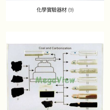
子
物理教學用品
展
選
開
化學實驗器材
(9)
單
子
環境檢測儀器
展
選
開
單
子
生物教學用品
展
選
開
單
子
科學名人圖像
展
選
開
單
子
調查研究器材
展
選
開
單
子
辦公室用品
展
選
開
單
子
顯微鏡
展
選
開
單
子
如何購買
選
單
聯絡我們