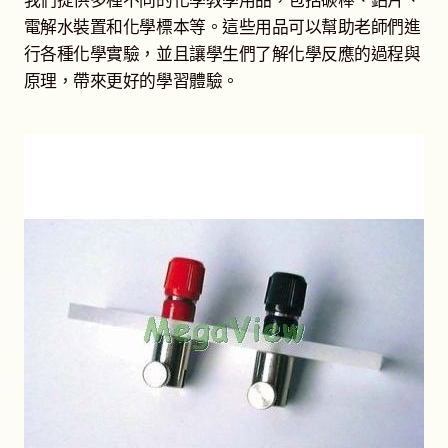
我們提供多種不同的化學教學用品，包括碳棒、鋁片、
選
開
電解水裝置和化學標本等。這些用品可以幫助老師們進
單
子
化學分子模型
展
行各種化學實驗，並且讓學生們了解化學反應的過程與
選
開
原理，帶來更好的學習體驗。
單
子
化學教學用品
展
選
開
單
子
單片生物玻片標本
展
選
開
單
子
地球科學教學用品
展
選
開
單
子
教室規定
展
選
開
單
子
數學教學用品
展
選
開
單
子
昆蟲研究用品
展
選
開
單
子
泛用實驗器材
展
選
開
單