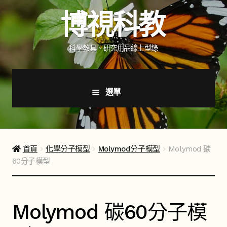
跳
跳
博視科教
至
至
導
主
覽
要
科學教具、研究用品線上型錄
列
內
容
選單
首頁
新品上市
首頁
化學分子模型
Molymod分子模型
Molymod 碳
60分子模型
商品分類
展
開
子
如何購買
Molymod 碳60分子模
選
單
聯絡我們