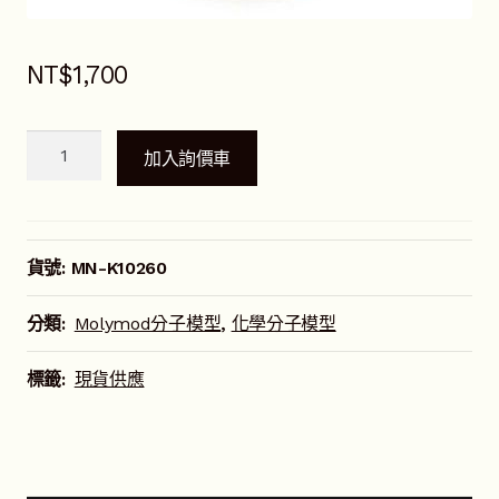
NT$
1,700
Molymod
加入詢價車
碳
60
分
子
貨號:
MN-K10260
模
型
分類:
Molymod分子模型
,
化學分子模型
數
量
標籤:
現貨供應