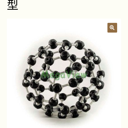
型
關於我們
昆蟲產品Q&A
展
開
子
YouTube頻道
選
單
活動錦集
詢價車