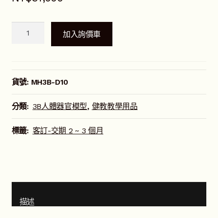
D10
加入詢價車
牙
齒
模
型
貨號:
MH3B-D10
數
量
分類:
3B人體器官模型
,
健教教學用品
標籤:
客訂-交期 2 ~ 3 個月
描述