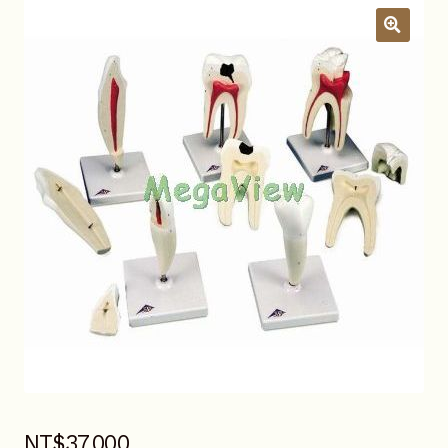
關於我們
昆蟲產品Q&A
展
開
子
YouTube頻道
選
單
活動錦集
詢價車
NT$
37,000