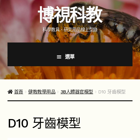
跳
跳
博視科教
至
至
導
主
覽
要
科學教具、研究用品線上型錄
列
內
容
選單
首頁
新品上市
首頁
健教教學用品
3B人體器官模型
D10 牙齒模型
商品分類
展
開
D10 牙齒模型
子
如何購買
選
單
聯絡我們