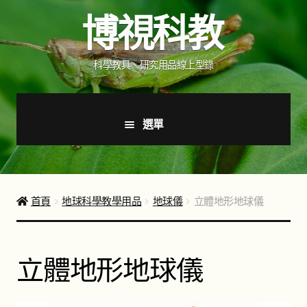
跳
跳
博視科教
至
至
導
主
覽
要
科學教具、研究用品線上型錄
列
內
容
選單
首頁
新品上市
首頁
地球科學教學用品
地球儀
立體地形地球儀
商品分類
展
開
立體地形地球儀
子
如何購買
選
單
聯絡我們