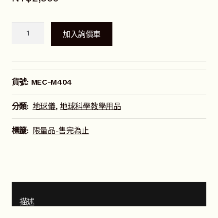
立
加入詢價車
體
地
形
地
貨號:
MEC-M404
球
儀
分類:
地球儀
,
地球科學教學用品
數
量
標籤:
限量品-售完為止
描述