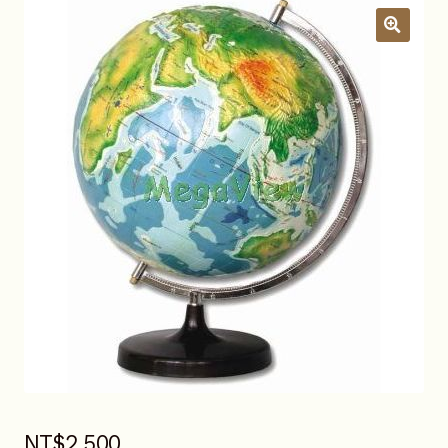
關於我們
昆蟲產品Q&A
展
開
子
YouTube頻道
選
單
活動錦集
詢價車
NT$
2,500