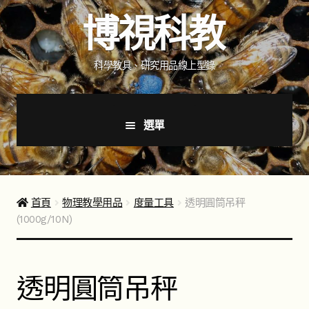
跳
跳
博視科教
至
至
導
主
覽
要
科學教具、研究用品線上型錄
列
內
容
選單
首頁
新品上市
首頁
物理教學用品
度量工具
透明圓筒吊秤
(1000g/10N)
商品分類
展
開
子
如何購買
透明圓筒吊秤
選
單
聯絡我們