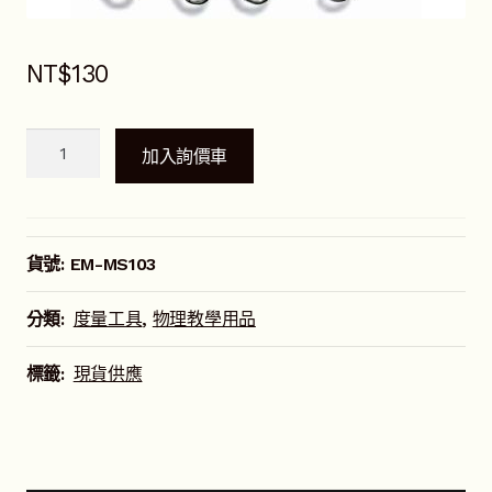
NT$
130
透
加入詢價車
明
圓
筒
吊
貨號:
EM-MS103
秤
(1000g/10N)
分類:
度量工具
,
物理教學用品
數
量
標籤:
現貨供應