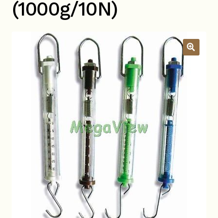
(1000g/10N)
關於我們
昆蟲產品Q&A
展
開
子
YouTube頻道
選
單
活動錦集
詢價車