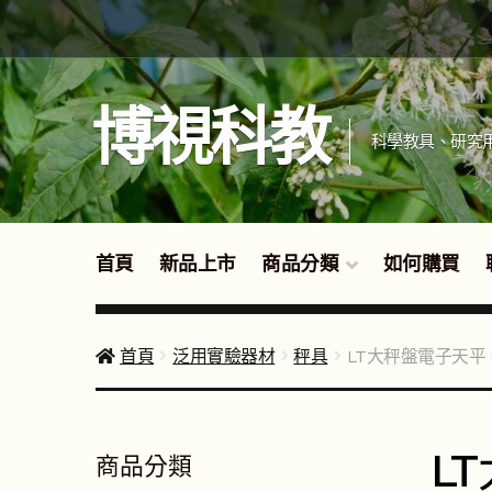
跳
跳
至
至
導
主
覽
要
博視科教
列
內
科學教具、研究
容
首頁
新品上市
商品分類
如何購買
首頁
泛用實驗器材
秤具
LT大秤盤電子天平 (30
LT
商品分類