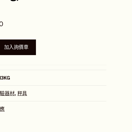
0
加入詢價車
M3KG
驗器材
,
秤具
應