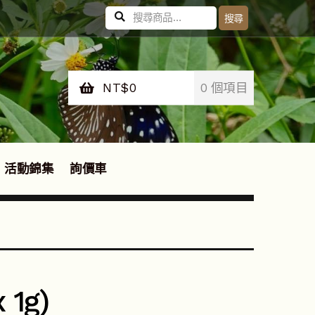
搜
搜尋
尋
關
鍵
字:
NT$
0
0 個項目
活動錦集
詢價車
1g)