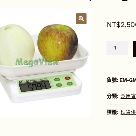
NT$
2,50
LT
大
秤
盤
電
貨號:
EM-G
子
天
分類:
泛用實
平
(3000g
標籤:
現貨供
x
1g)
數