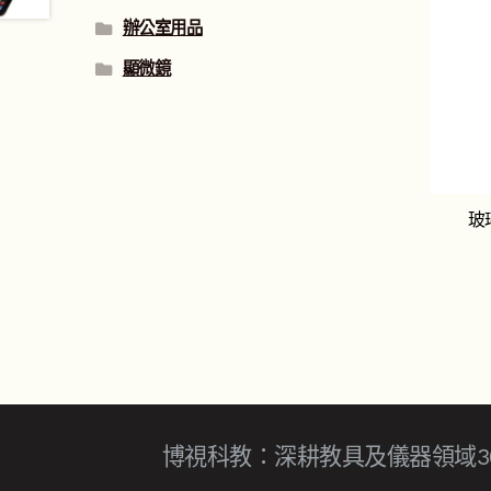
辦公室用品
顯微鏡
玻
博視科教：深耕教具及儀器領域