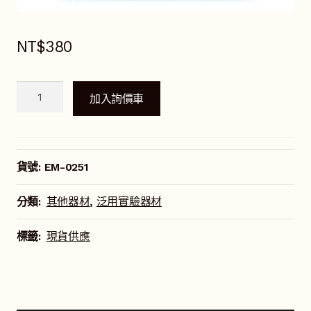
NT$
380
單
加入詢價車
功
能
數
字
貨號:
EM-0251
式
計
分類:
其他器材
,
泛用實驗器材
時
器
標籤:
現貨供應
(99
分)
數
量