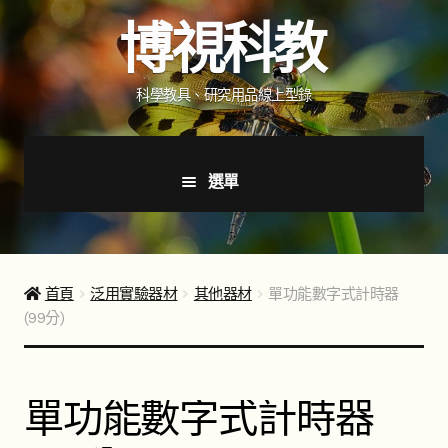
跳
跳
博視科教
至
至
導
主
覽
要
科學教具、研究用品線上型錄
列
內
容
選單
首頁
新品上市
首頁
泛用實驗器材
其他器材
單功能數字式計時器
(99分)
商品分類
展
開
子
如何購買
單功能數字式計時器
選
單
聯絡我們