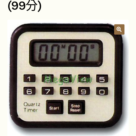
(99分)
關於我們
昆蟲產品Q&A
展
開
子
YouTube頻道
選
單
活動錦集
詢價車