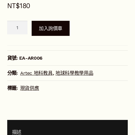
NT$
180
Artec
加入詢價車
太
陽
觀
察
貨號:
EA-AR006
濾
鏡
分類:
Artec 地科教具
,
地球科學教學用品
數
量
標籤:
現貨供應
描述