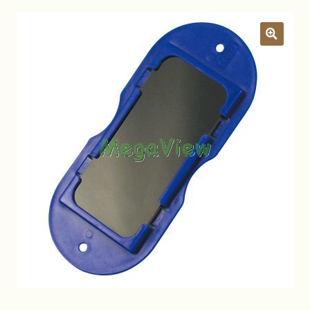
關於我們
昆蟲產品Q&A
展
開
子
YouTube頻道
選
單
活動錦集
詢價車