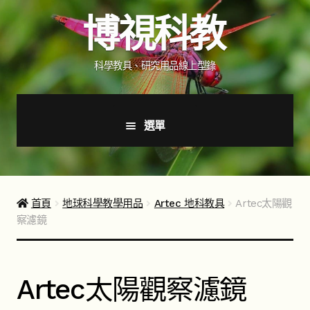
跳
跳
博視科教
至
至
導
主
覽
要
科學教具、研究用品線上型錄
列
內
容
選單
首頁
新品上市
首頁
地球科學教學用品
Artec 地科教具
Artec太陽觀
察濾鏡
商品分類
展
開
子
如何購買
Artec太陽觀察濾鏡
選
單
聯絡我們