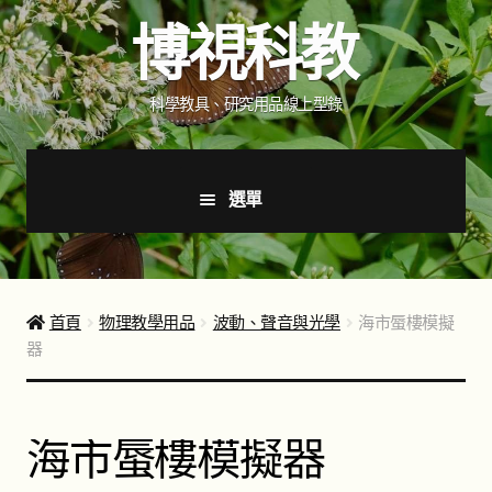
跳
跳
博視科教
至
至
導
主
覽
要
科學教具、研究用品線上型錄
列
內
容
選單
首頁
新品上市
首頁
物理教學用品
波動、聲音與光學
海市蜃樓模擬
器
商品分類
展
開
子
如何購買
海市蜃樓模擬器
選
單
聯絡我們