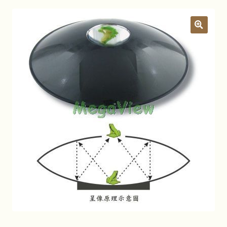
關於我們
昆蟲產品Q&A
展
開
子
YouTube頻道
選
單
活動錦集
詢價車