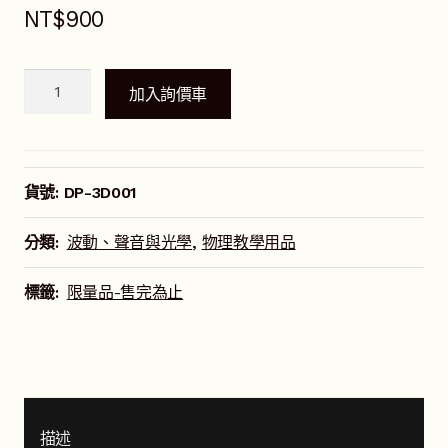
NT$
900
海
加入詢價車
市
蜃
樓
模
貨號:
DP-3D001
擬
器
分類:
波動、聲音與光學
,
物理教學用品
數
量
標籤:
限量品-售完為止
描述