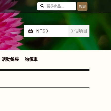
搜
搜尋
尋
關
鍵
字:
NT$
0
0 個項目
活動錦集
詢價車