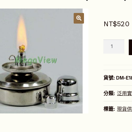
NT$
520
不
鏽
鋼
安
全
貨號:
DM-E1
酒
精
分類:
泛用實
燈
(棉
標籤:
現貨供
線
蕊)
數