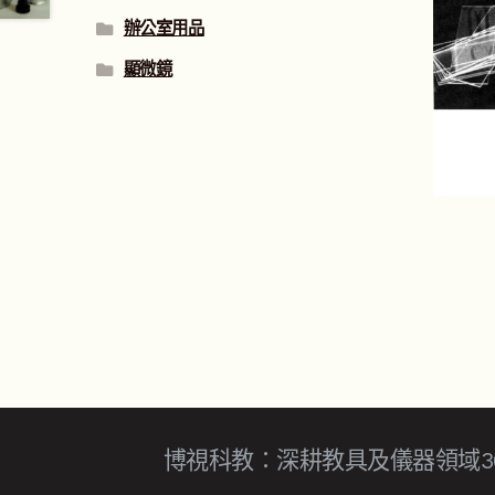
辦公室用品
顯微鏡
博視科教：深耕教具及儀器領域