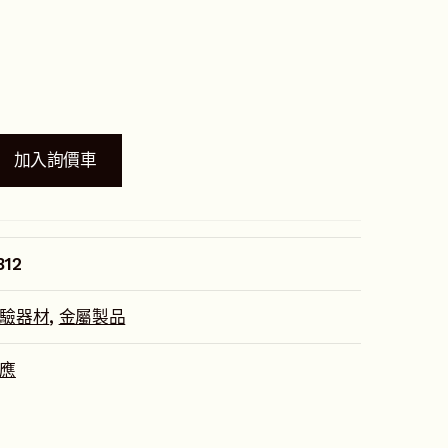
加入詢價車
812
驗器材
,
金屬製品
應