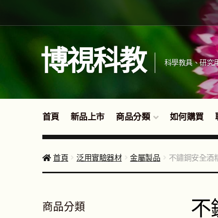
跳
跳
至
至
導
主
覽
要
博視科教
列
內
科學教具、研究
容
首頁
新品上市
商品分類
如何購買
首頁
泛用實驗器材
金屬製品
不鏽鋼安全酒精
不
商品分類