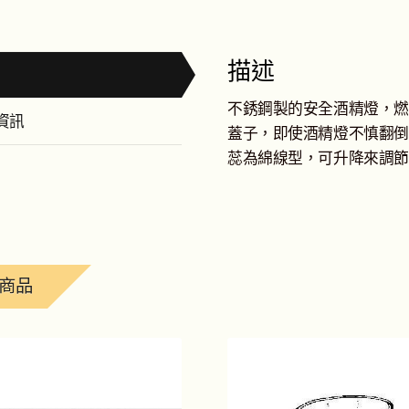
量
描述
不銹鋼製的安全酒精燈，燃
資訊
蓋子，即使酒精燈不慎翻倒
蕊為綿線型，可升降來調節火
商品