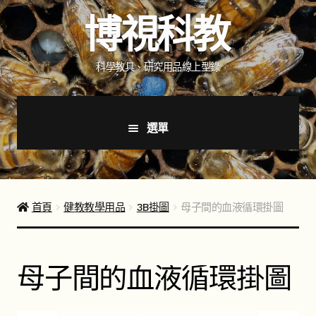
跳
跳
博視科教
至
至
導
主
覽
要
科學教具、研究用品線上型錄
列
內
容
選單
首頁
新品上市
首頁
健教教學用品
3B掛圖
母子間的血液循環掛圖
商品分類
展
開
母子間的血液循環掛圖
子
如何購買
選
單
聯絡我們