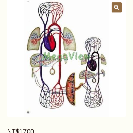
關於我們
昆蟲產品Q&A
展
開
子
YouTube頻道
選
單
活動錦集
詢價車
NT$
1,700