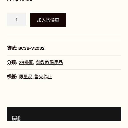
母
加入詢價車
子
間
的
血
貨號:
BC3B-V2032
液
循
分類:
3B掛圖
,
健教教學用品
環
掛
標籤:
限量品-售完為止
圖
數
量
描述