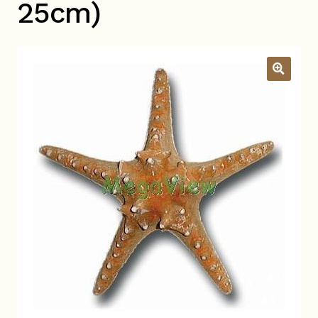
25cm)
關於我們
昆蟲產品Q&A
展
開
子
YouTube頻道
選
單
活動錦集
詢價車