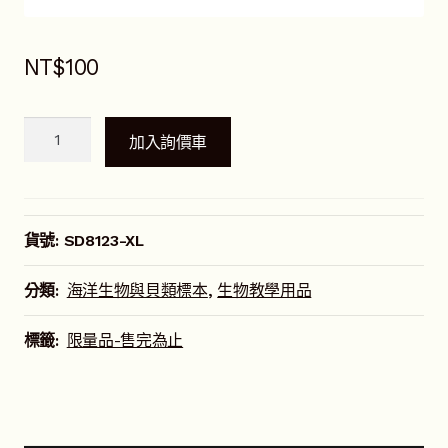
NT$
100
突
加入詢價車
瘤
海
星
(特
貨號:
SD8123-XL
大，
25cm)
分類:
海洋生物與貝類標本
,
生物教學用品
數
量
標籤:
限量品-售完為止