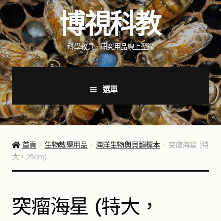
跳
跳
博視科教
至
至
導
主
覽
要
科學教具、研究用品線上型錄
列
內
容
選單
首頁
新品上市
首頁
生物教學用品
海洋生物與貝類標本
突瘤海星 (特
大，25cm)
商品分類
展
開
子
如何購買
突瘤海星 (特大，
選
單
聯絡我們