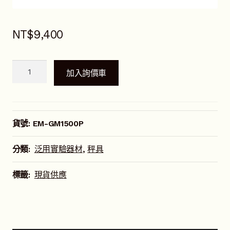
NT$
9,400
LT
加入詢價車
精
密
型
電
貨號:
EM-GM1500P
子
天
分類:
泛用實驗器材
,
秤具
平
(1500g
標籤:
現貨供應
x
0.05g)
數
量