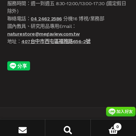
服務時間：週一到週五 8:30-12:00/13:00-17:30 (國定假日
除外)
聯絡電話：
04 2462 2586
分機16 博視/業務部
國內教具、研究用品專用Email：
naturestore@megaview.com.tw
地址：
407台中市西屯區福雅路656-2號
© 版權所有 博視科教 1995-2026
博視集團 MegaView
0
搜