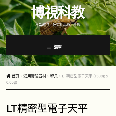
跳
跳
博視科教
至
至
導
主
覽
要
科學教具、研究用品線上型錄
列
內
容
選單
首頁
新品上市
首頁
泛用實驗器材
秤具
LT精密型電子天平 (1500g x
0.05g)
商品分類
展
開
子
如何購買
LT精密型電子天平
選
單
聯絡我們