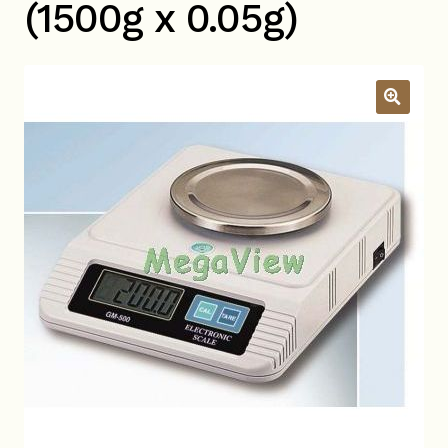
(1500g x 0.05g)
關於我們
昆蟲產品Q&A
展
開
子
YouTube頻道
選
單
活動錦集
詢價車